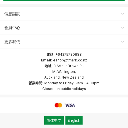
信息諮詢
關於我們
會員中心
使用條款
會員中心
更多我們
隱私政策
歷史訂單
Facebook
電話:
+64275730888
付款方式
Email:
eshop@tmark.co.nz
收藏列表
Instagram
地址:
8 Arthur Brown Pl,
配送資訊
Mt Wellington,
訂閱咨詢
小紅書
Auckland, New Zealand
退貨政策
營業時間:
Monday to Friday, 9am - 4:30pm
Closed on public holidays
简体中文
English