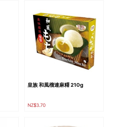
皇族 和風榴連麻糬 210g
NZ$3.70