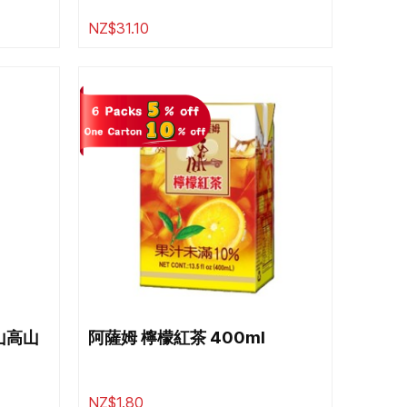
NZ$31.10
山高山
阿薩姆 檸檬紅茶 400ml
NZ$1.80