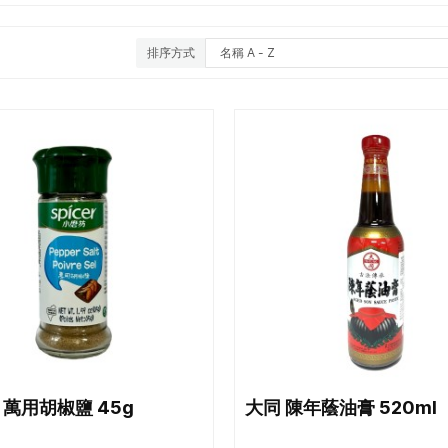
排序方式
 萬用胡椒鹽 45g
大同 陳年蔭油膏 520ml