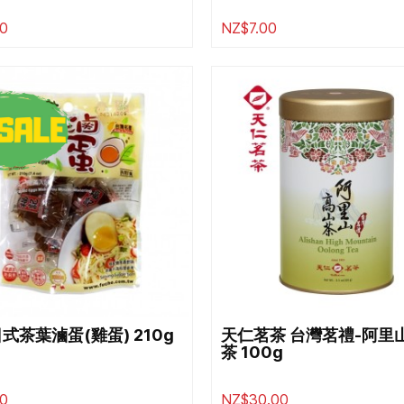
0
NZ$7.00
日式茶葉滷蛋(雞蛋) 210g
天仁茗茶 台灣茗禮-阿里
茶 100g
0
NZ$30.00