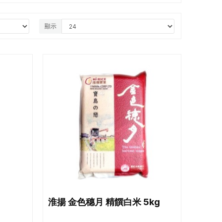
顯示
淮揚 金色穗月 精饌白米 5kg