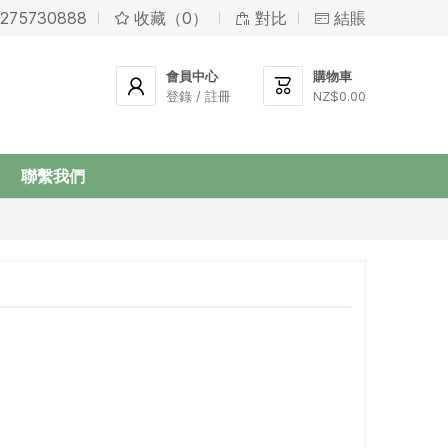
275730888
收藏（0）
對比
結賬



會員中心
購物車


登錄 / 註冊
NZ$0.00
聯繫我們