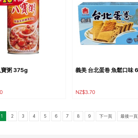
寶粥 375g
義美 台北蛋卷 魚鬆口味 6
0
NZ$3.70
1
2
3
4
5
6
7
8
9
下一頁
最後一頁