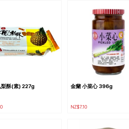
梨酥(素) 227g
金蘭 小菜心 396g
00
NZ$7.10